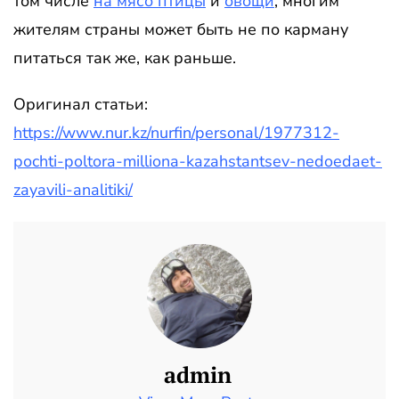
том числе
на мясо птицы
и
овощи
, многим
жителям страны может быть не по карману
питаться так же, как раньше.
Оригинал статьи:
https://www.nur.kz/nurfin/personal/1977312-
pochti-poltora-milliona-kazahstantsev-nedoedaet-
zayavili-analitiki/
admin