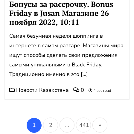
Бонусы за рассрочку. Bonus
Friday в Jusan Магазине 26
ноября 2022, 10:11
Самая безумная неделя шоппинга в
интернете в самом разгаре. Магазины мира
ищут способы сделать свои предложения
самыми уникальными в Black Friday.
Традиционно именно в это […]
Новости Казахстана
0
4 sec read
Навигация
по
1
2
…
441
»