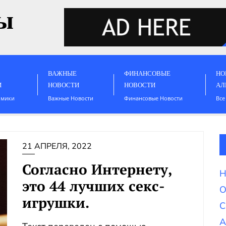
ы
ВАЖНЫЕ
ФИНАНСОВЫЕ
НО
И
НОВОСТИ
НОВОСТИ
АЛ
омики
Важные Новости
Финансовые Новости
Все
21 АПРЕЛЯ, 2022
Согласно Интернету,
Н
это 44 лучших секс-
О
игрушки.
С
А