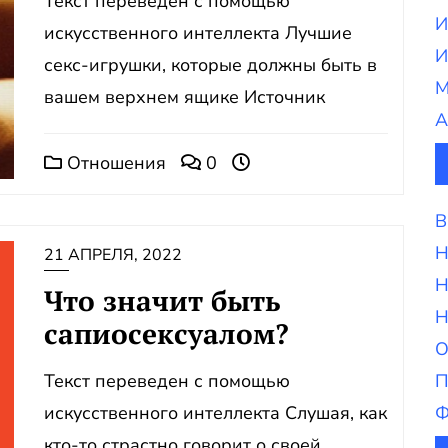
Текст переведен с помощью
И
искусственного интеллекта Лучшие
И
секс-игрушки, которые должны быть в
М
вашем верхнем ящике Источник
А
Отношения
0
В
Н
21 АПРЕЛЯ, 2022
Н
Что значит быть
Н
сапиосексуалом?
О
Текст переведен с помощью
П
искусственного интеллекта Слушая, как
Ф
кто-то страстно говорит о своей