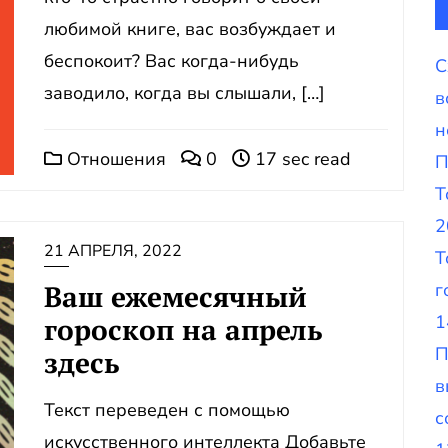
любимой книге, вас возбуждает и
беспокоит? Вас когда-нибудь
С
заводило, когда вы слышали, […]
в
н
Отношения
0
17 sec read
П
Т
2
21 АПРЕЛЯ, 2022
Т
Ваш ежемесячный
г
1
гороскоп на апрель
П
здесь
в
Текст переведен с помощью
с
искусственного интеллекта Добавьте