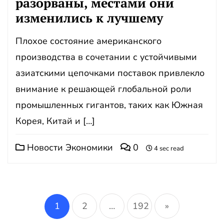
разорваны, местами они
изменились к лучшему
Плохое состояние американского
производства в сочетании с устойчивыми
азиатскими цепочками поставок привлекло
внимание к решающей глобальной роли
промышленных гигантов, таких как Южная
Корея, Китай и […]
Новости Экономики
0
4 sec read
Навигация
по
1
2
…
192
»