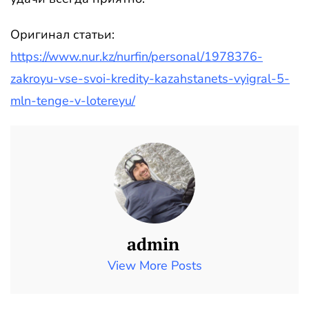
Оригинал статьи:
https://www.nur.kz/nurfin/personal/1978376-
zakroyu-vse-svoi-kredity-kazahstanets-vyigral-5-
mln-tenge-v-lotereyu/
admin
View More Posts