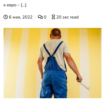
к евро – […]
6 мая, 2022
0
20 sec read