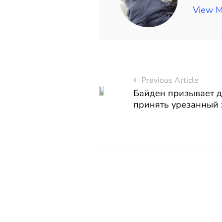
View M
Previous Article
Байден призывает д
принять урезанный 