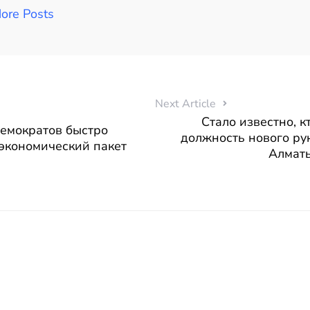
ore Posts
Next Article
Стало известно, к
емократов быстро
должность нового ру
экономический пакет
Алматы