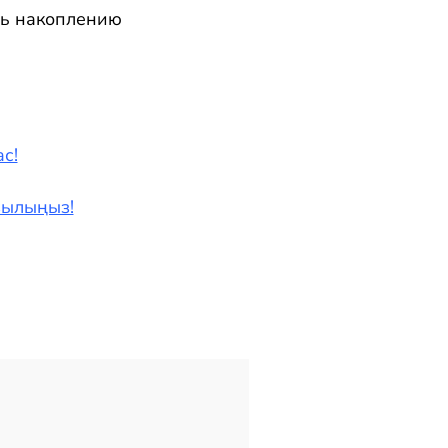
ть накоплению
с!
азылыңыз!