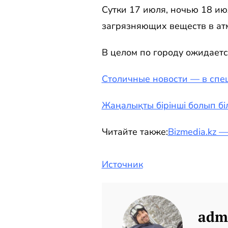
Сутки 17 июля, ночью 18 ию
загрязняющих веществ в ат
В целом по городу ожидает
Столичные новости — в спе
Жаңалықты бірінші болып біл
Читайте также:
Bizmedia.kz 
Источник
adm