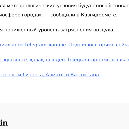
ля метеорологические условия будут способствова
мосфере города», — сообщили в Казгидромете.
ся пониженный уровень загрязнения воздуха.
циальном Telegram-канале. Подпишись прямо сейча
гіңіз келсе, қазақ тіліндегі Telegram-арнамызға ж
— новости бизнеса, Алматы и Казахстана
in