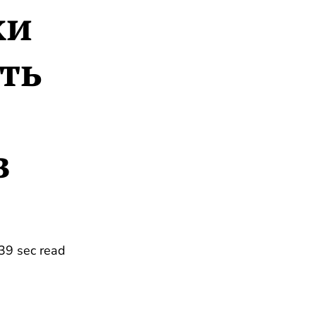
ки
ть
в
39 sec read