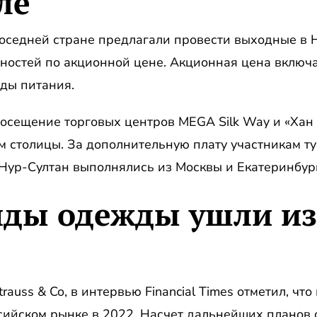
ле
соседней стране предлагали провести выходные в 
остей по акционной цене. Акционная цена включал
ды питания.
осещение торговых центров MEGA Silk Way и «Хан
м столицы. За дополнительную плату участникам т
 Нур-Султан выполнялись из Москвы и Екатеринбур
нды одежды ушли из
trauss & Co, в интервью Financial Times отметил, ч
ийском рынке в 2022. Насчет дальнейших планов о