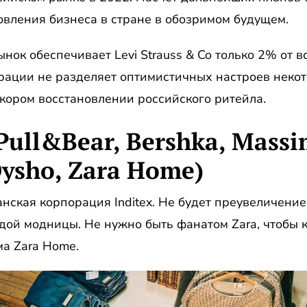
овления бизнеса в стране в обозримом будущем.
нок обеспечивает Levi Strauss & Co только 2% от в
орации не разделяет оптимистичных настроев неко
кором восстановлении российского ритейла.
 Pull&Bear, Bershka, Massi
Oysho, Zara Home)
анская корпорация Inditex. Не будет преувеличение
аждой модницы. Не нужно быть фанатом Zara, чтобы 
а Zara Home.