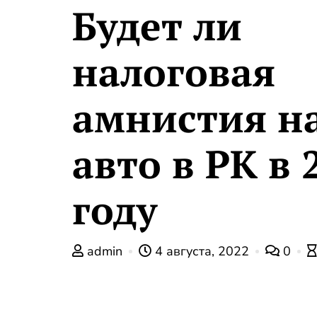
Будет ли
налоговая
амнистия н
авто в РК в 
году
admin
4 августа, 2022
0