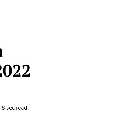
а
2022
6 sec read