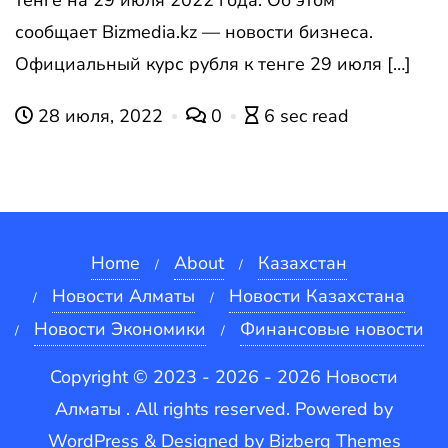
сообщает Bizmedia.kz — новости бизнеса.
Официальный курс рубля к тенге 29 июля […]
28 июля, 2022
0
6 sec read
Home
About
Казахстан
Новости Алматы
Новости Казахстана
Новости Экономики
Финансовые новости
Copyright © 2023 - 2026 - 2026 Новости
Алматы . All rights reserved.
Powered by
WordPress
&
Designed by
Bizberg Themes