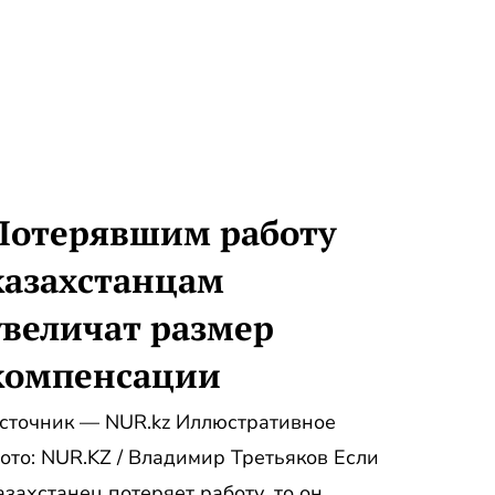
Потерявшим работу
казахстанцам
увеличат размер
компенсации
сточник — NUR.kz Иллюстративное
ото: NUR.KZ / Владимир Третьяков Если
азахстанец потеряет работу, то он