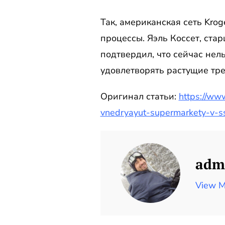
Так, американская сеть Krog
процессы. Яэль Коссет, ста
подтвердил, что сейчас нель
удовлетворять растущие тр
Оригинал статьи:
https://ww
vnedryayut-supermarkety-v-s
adm
View M