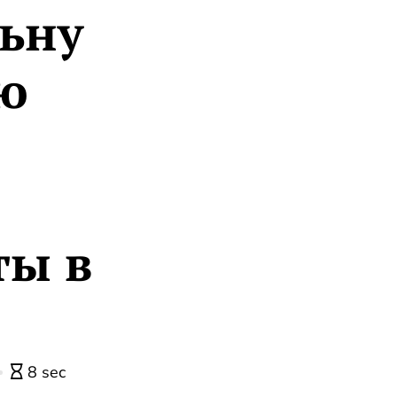
ьну
ю
ты в
8 sec