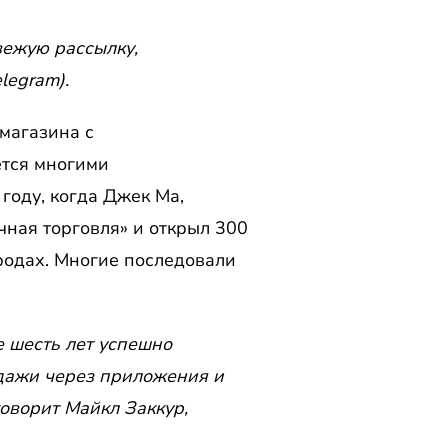
вежую рассылку,
legram).
магазина с
ется многими
году, когда Джек Ма,
чная торговля» и открыл 300
родах. Многие последовали
е шесть лет успешно
одажи через приложения и
говорит Майкл Заккур,