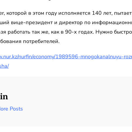
er, которой в этом году исполняется 140 лет, пыта
рший вице-президент и директор по информационны
зя работать так же, как в 90-х годах. Нужно быстр
ебования потребителей.
w.nur.kz/nurfin/economy/1989596-mnogokanalnuyu-rozn
sha/
in
ore Posts