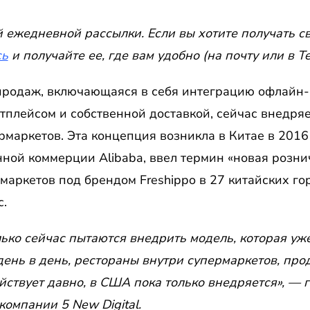
й ежедневной рассылки. Если вы хотите получать с
сь
и получайте ее, где вам удобно (на почту или в Te
продаж, включающаяся в себя интеграцию офлайн-
плейсом и собственной доставкой, сейчас внедря
маркетов. Эта концепция возникла в Китае в 2016 
нной коммерции Alibaba, ввел термин «новая розни
аркетов под брендом Freshippo в 27 китайских го
с.
олько сейчас пытаются внедрить модель, которая уж
 день в день, рестораны внутри супермаркетов, пр
ействует давно, в США пока только внедряется», — 
компании 5 New Digital.