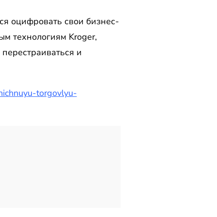
ется оцифровать свои бизнес-
м технологиям Kroger,
о перестраиваться и
ichnuyu-torgovlyu-