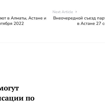
Next Article
ют в Алматы, Астане и
Внеочередной съезд пар
нтября 2022
в Астане 27 
могут
нсации по