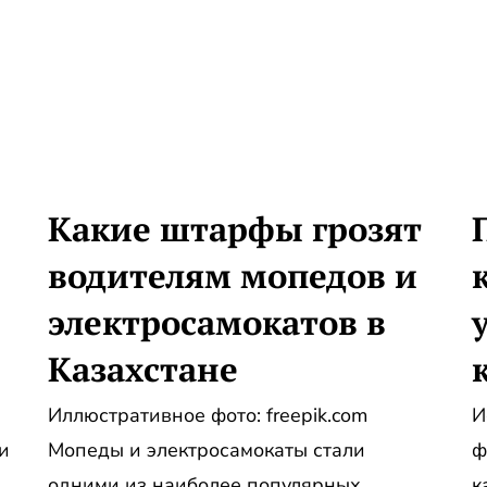
Какие штарфы грозят
водителям мопедов и
электросамокатов в
Казахстане
Иллюстративное фото: freepik.com
И
и
Мопеды и электросамокаты стали
ф
одними из наиболее популярных
к