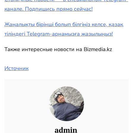
канале. Подпишись прямо сейчас!
Жаңалықты бірінші болып білгіңіз келсе, қазақ
тіліндегі Telegram-арнамызға жазылыңыз!
Также интересные новости на Bizmedia.kz
Источник
admin