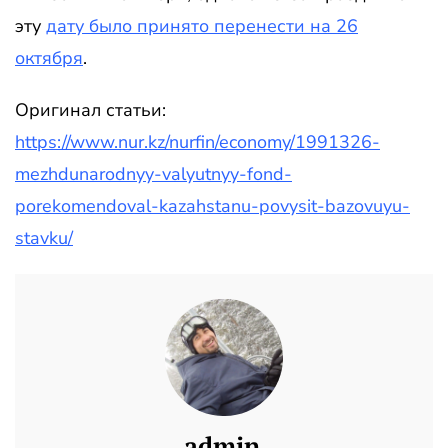
эту
дату было принято перенести на 26
октября
.
Оригинал статьи:
https://www.nur.kz/nurfin/economy/1991326-
mezhdunarodnyy-valyutnyy-fond-
porekomendoval-kazahstanu-povysit-bazovuyu-
stavku/
admin