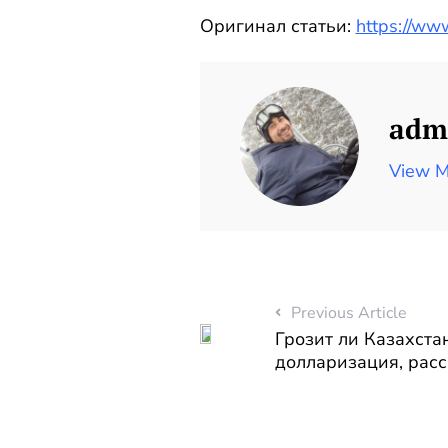
Оригинал статьи:
https://ww
adm
View M
Previous Article
Грозит ли Казахста
долларизация, рас