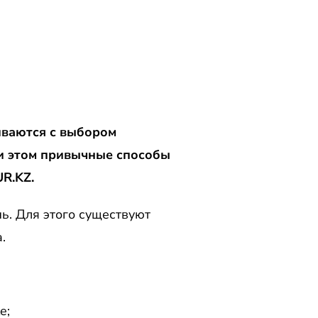
иваются с выбором
и этом привычные способы
R.KZ.
ь. Для этого существуют
.
e;