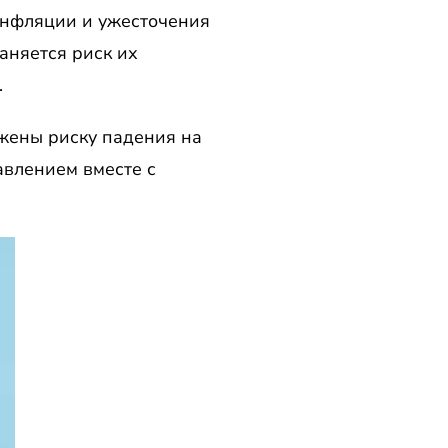
инфляции и ужесточения
аняется риск их
.
ржены риску падения на
авлением вместе с