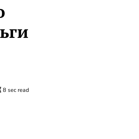
о
ьги
8 sec read