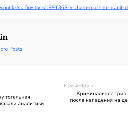
w.nur.kz/nurfin/stock/1991368-v-chem-mozhno-hranit-de
in
ore Posts
Next Article
Криминальное трио
ну тотальная
после нападения на де
сказали аналитики