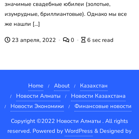
значимые свадебные юбилеи (золотые,
изумрудные, бриллиантовые). Однако мы все
же нашли […]
23 апреля, 2022
0
6 sec read
Home
About
Казахстан
Новости Алматы
Новости Казахстана
Новости Экономики
Финансовые новости
Copyright ©2022 Новости Алматы . All rights
reserved.
Powered by
WordPress
&
Designed by