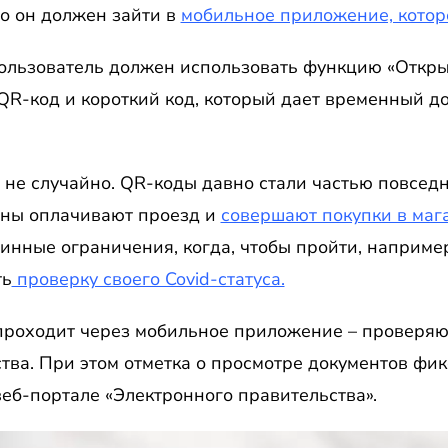
о он должен зайти в
мобильное приложение, котор
льзователь должен использовать функцию «Открыт
R-код и короткий код, который дает временный до
 не случайно. QR-коды давно стали частью повсед
аны оплачивают проезд и
совершают покупки в маг
инные ограничения, когда, чтобы пройти, например
ть
проверку своего Covid-статуса.
проходит через мобильное приложение – проверя
ства. При этом отметка о просмотре документов фи
веб-портале «Электронного правительства».