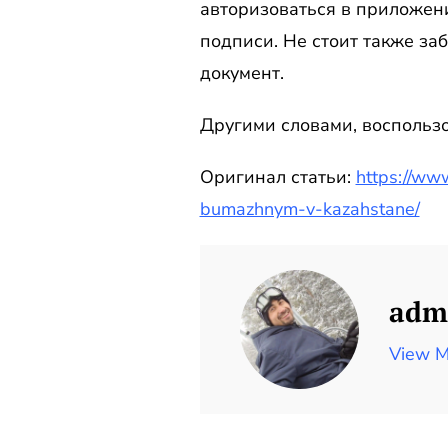
авторизоваться в приложен
подписи. Не стоит также заб
документ.
Другими словами, воспольз
Оригинал статьи:
https://ww
bumazhnym-v-kazahstane/
adm
View M