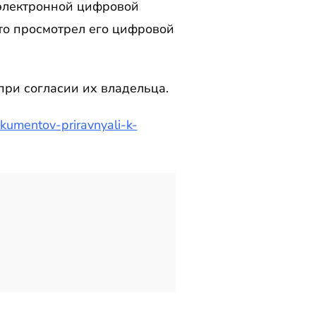
 электронной цифровой
о-то просмотрел его цифровой
ри согласии их владельца.
okumentov-priravnyali-k-