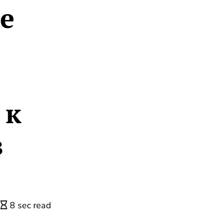
е
 к
в
8 sec read