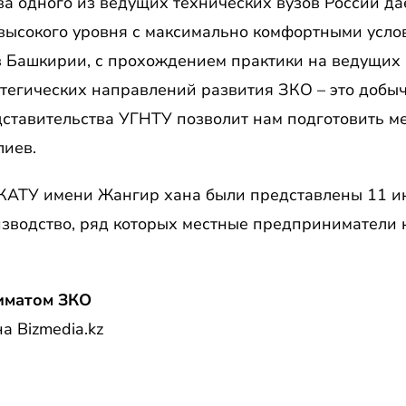
ва одного из ведущих технических вузов России д
высокого уровня с максимально комфортными усло
 в Башкирии, с прохождением практики на ведущих
тегических направлений развития ЗКО – это добыч
дставительства УГНТУ позволит нам подготовить м
лиев.
ЗКАТУ имени Жангир хана были представлены 11 и
изводство, ряд которых местные предприниматели 
иматом ЗКО
а Bizmedia.kz