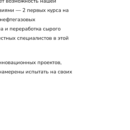
ает возможность нашей
виями — 2 первых курса на
 нефтегазовых
а и переработка сырого
естных специалистов в этой
нновационных проектов,
намерены испытать на своих