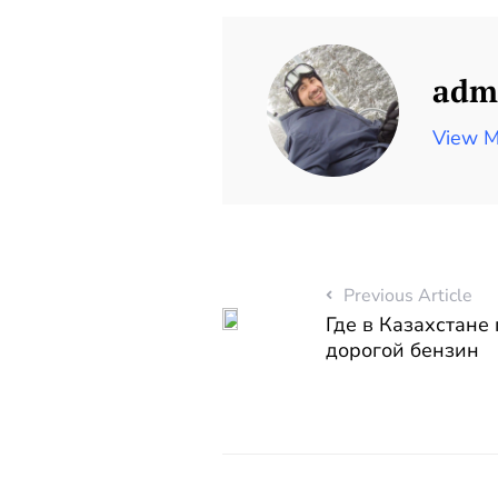
adm
View M
Previous Article
Где в Казахстане
дорогой бензин