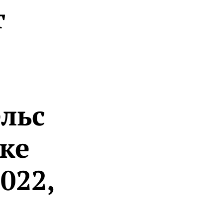
т
льс
ске
022,