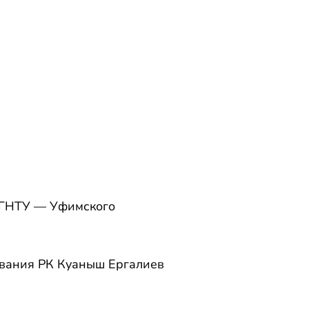
УГНТУ — Уфимского
ования РК Куаныш Ергалиев