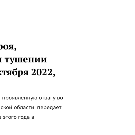
роя,
и тушении
ктября 2022,
 проявленную отвагу во
ской области, передает
этого года в