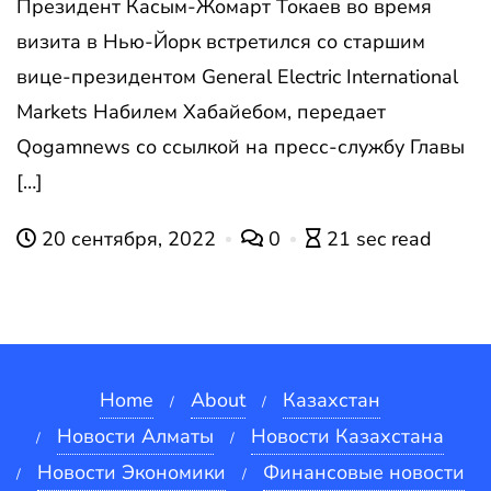
Президент Касым-Жомарт Токаев во время
визита в Нью-Йорк встретился со старшим
вице-президентом General Electric International
Markets Набилем Хабайебом, передает
Qogamnews со ссылкой на пресс-службу Главы
[…]
20 сентября, 2022
0
21 sec read
Home
About
Казахстан
Новости Алматы
Новости Казахстана
Новости Экономики
Финансовые новости