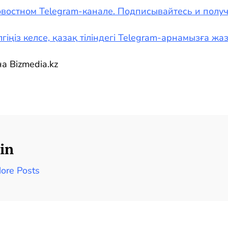
востном Telegram-канале. Подписывайтесь и полу
гіңіз келсе, қазақ тіліндегі Telegram-арнамызға ж
а Bizmedia.kz
in
ore Posts