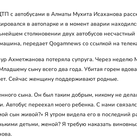
ТП с автобусами в Алматы Мухита Исаханова расск
ажировался в автопарке и в момент аварии находилс
нейшем столкновении двух автобусов несчастный 
машина, передает Qogamnews со ссылкой на телек
нур Ахметжанова потеряла супруга. Через неделю 
 Младшему сыну всего два года. Убитая горем вдова
 нет. Сейчас женщину поддерживают родные.
енного сына. Он был таким добрым, никому не дела
ти. Автобус переехал моего ребенка. С нами связал
мой сын живой?» Я утром видела его в последний р
енькими детьми, женой? Я требую наказать виновны
ова.