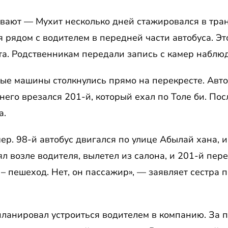
вают — Мухит несколько дней стажировался в тра
 рядом с водителем в передней части автобуса. Эт
та. Родственникам передали запись с камер наблю
ые машины столкнулись прямо на перекресте. Авто
 него врезался 201-й, который ехал по Толе би. По
а.
ер. 98-й автобус двигался по улице Абылай хана, и
ял возле водителя, вылетел из салона, и 201-й пере
 – пешеход. Нет, он пассажир», — заявляет сестра
анировал устроиться водителем в компанию. За пл