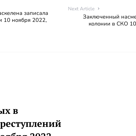
Next Article
аскелена записала
Заключенный насмер
и 10 ноября 2022,
колонии в СКО 10
ых в
преступлений