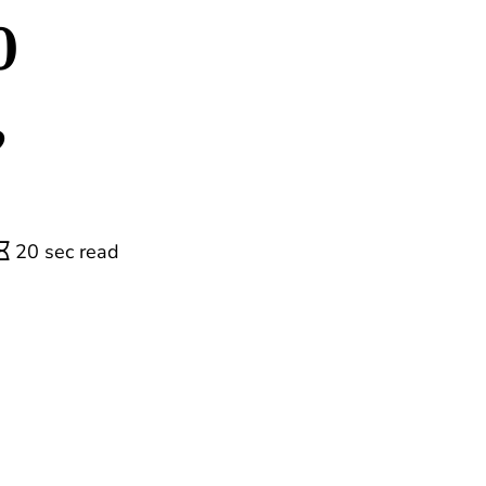
0
,
20 sec read