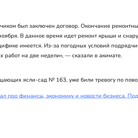
дчиком был заключен договор. Окончание ремонтны
ноября. В данное время идет ремонт крыши и снар
ецифике имеется. Из-за погодных условий подрядчи
 работ на две недели», — сказали в акимате.
щающих ясли-сад № 163, уже били тревогу по пов
ал про финансы, экономику и новости бизнеса. По