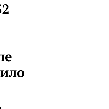
32
ле
пило
,