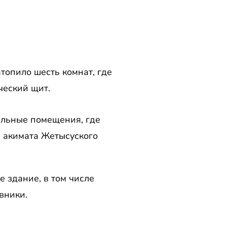
топило шесть комнат, где
ческий щит.
альные помещения, где
а акимата Жетысуского
 здание, в том числе
вники.