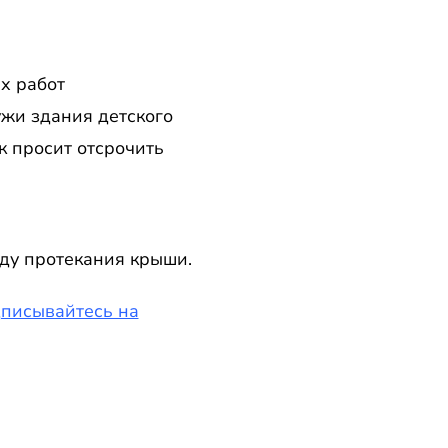
х работ
ужи здания детского
к просит отсрочить
оду протекания крыши.
дписывайтесь на