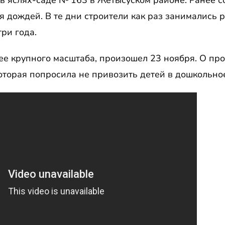
 яслях-саде № 163 в Жетысуском районе. Ранее со
я дождей. В те дни строители как раз занимались 
ри года.
олее крупного масштаба, произошел 23 ноября. О п
оторая попросила не привозить детей в дошкольно