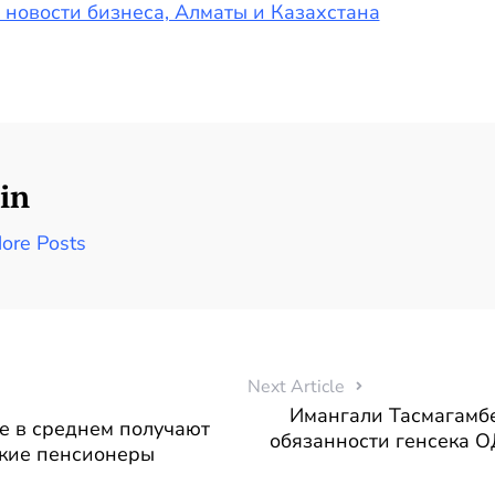
— новости бизнеса, Алматы и Казахстана
in
ore Posts
Next Article
Имангали Тасмагамбе
ге в среднем получают
обязанности генсека О
ские пенсионеры