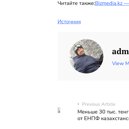
Читайте также:
Bizmedia.kz 
Источник
adm
View M
Previous Article
Меньше 30 тыс. тен
от ЕНПФ казахстан