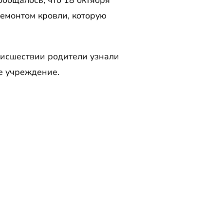
общалось, что 18 октября
ремонтом кровли, которую
роисшествии родители узнали
е учреждение.