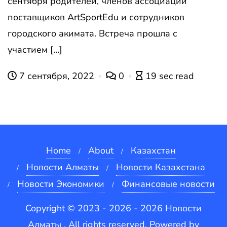
сентября родителей, членов ассоциации
поставщиков ArtSportEdu и сотрудников
городского акимата. Встреча прошла с
участием […]
7 сентября, 2022
0
19 sec read
Home
About
Казахстан
Новости Алматы
Новости Казахстана
Новости Экономики
Финансовые новости
Copyright © 2023 - 2026 - 2026 Новости
Алматы . All rights reserved.
Powered by