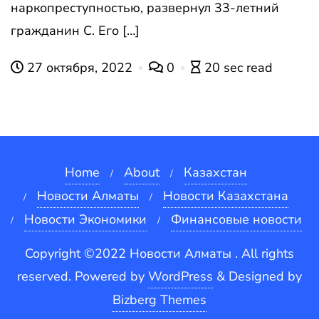
наркопреступностью, развернул 33-летний
гражданин С. Его […]
27 октября, 2022
0
20 sec read
Home
About
Казахстан
Новости Алматы
Новости Казахстана
Новости Экономики
Финансовые новости
Copyright ©2022 Новости Алматы . All rights
reserved.
Powered by
WordPress
&
Designed by
Bizberg Themes