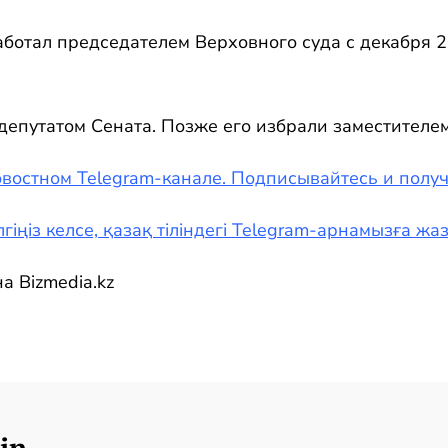
ботал председателем Верховного суда с декабря 2
 депутатом Сената. Позже его избрали заместителе
востном Telegram-канале. Подписывайтесь и полу
гіңіз келсе, қазақ тіліндегі Telegram-арнамызға ж
а Bizmedia.kz
in