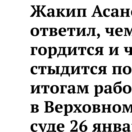
Жакип Асан
ответил, че
гордится и 
стыдится по
итогам раб
в Верховно
суде 26 янв