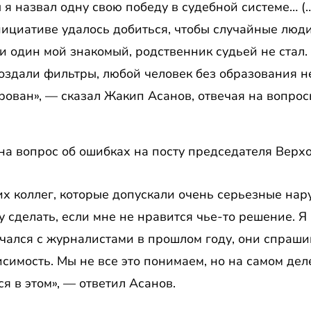
ы я назвал одну свою победу в судебной системе… (…
нициативе удалось добиться, чтобы случайные люд
ни один мой знакомый, родственник судьей не стал.
создали фильтры, любой человек без образования н
рован», — сказал Жакип Асанов, отвечая на вопрос
 на вопрос об ошибках на посту председателя Верхо
их коллег, которые допускали очень серьезные нар
у сделать, если мне не нравится чье-то решение. Я
ечался с журналистами в прошлом году, они спраши
исимость. Мы не все это понимаем, но на самом деле
ся в этом», — ответил Асанов.