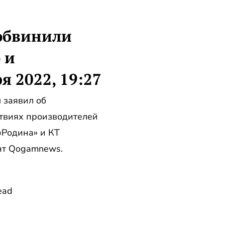
обвинили
 и
я 2022, 19:27
 заявил об
твиях производителей
«Родина» и КТ
ент Qogamnews.
ead