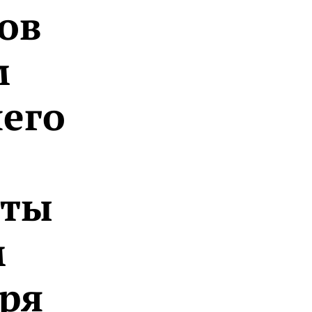
ов
м
чего
оты
м
аря