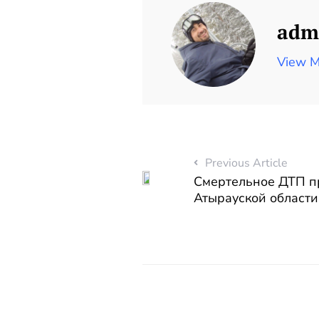
adm
View M
Previous Article
Смертельное ДТП п
Атырауской области