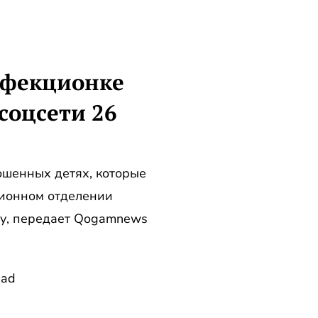
нфекционке
соцсети 26
ошенных детях, которые
ционном отделении
ау, передает Qogamnews
ead