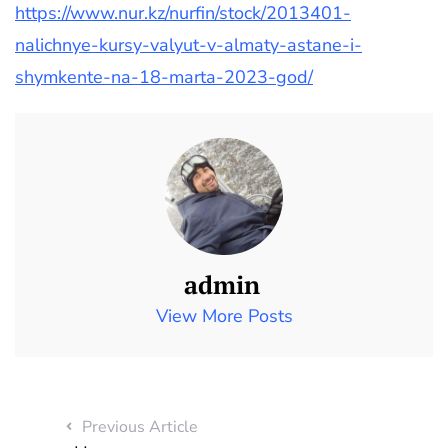
https://www.nur.kz/nurfin/stock/2013401-
nalichnye-kursy-valyut-v-almaty-astane-i-
shymkente-na-18-marta-2023-god/
admin
View More Posts
Previous Article