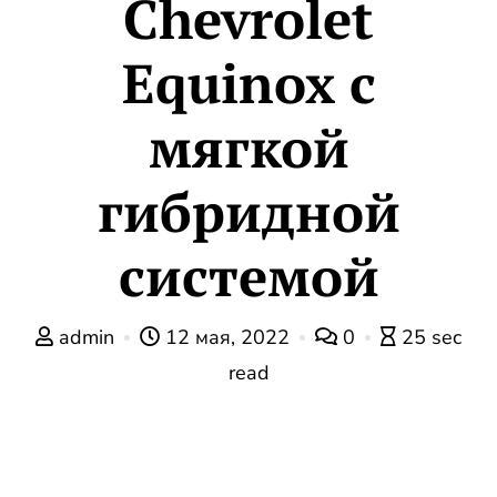
Chevrolet
Equinox с
мягкой
гибридной
системой
admin
12 мая, 2022
0
25 sec
read