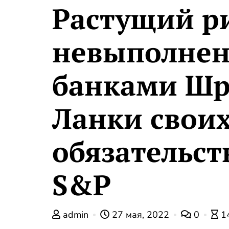
Растущий р
невыполне
банками Шр
Ланки свои
обязательст
S&P
admin
27 мая, 2022
0
1