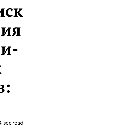
иск
ния
и-
х
в:
4 sec read