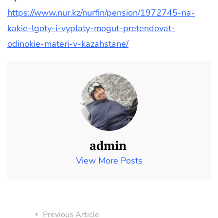
https://www.nur.kz/nurfin/pension/1972745-na-
kakie-lgoty-i-vyplaty-mogut-pretendovat-
odinokie-materi-v-kazahstane/
admin
View More Posts
Previous Article