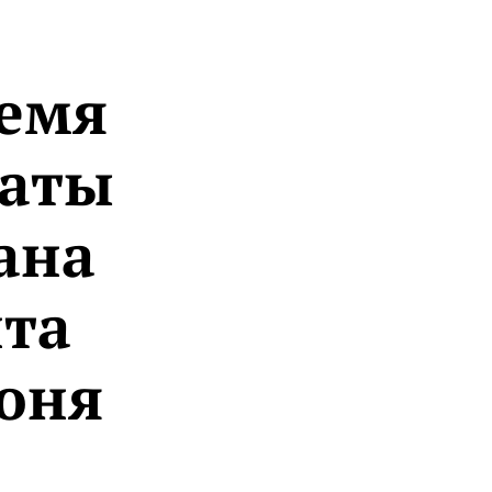
ремя
маты
ана
нта
юня