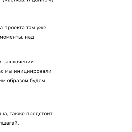
а проекта там уже
 моменты, над
ри заключении
час мы инициировали
ким образом будем
ша, также предстоит
пшагай.