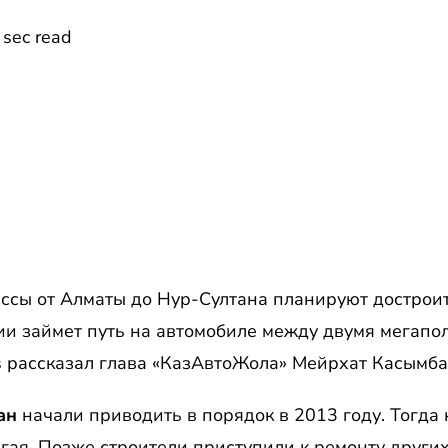
 sec read
ссы от Алматы до Нур-Султана планируют достроить
ии займет путь на автомобиле между двумя мегапо
рассказал глава «КазАвтоЖола» Мейрхат Касымба
ан
начали приводить в порядок в 2013 году. Тогда
гая. Позже строители приступили к ремонту других