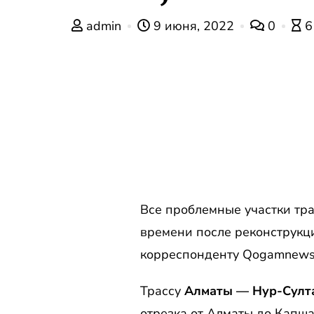
admin
9 июня, 2022
0
6
Все проблемные участки тра
времени после реконструкц
корреспонденту Qogamnews 
Трассу
Алматы — Нур-Султ
отрезка от Алматы до Капша