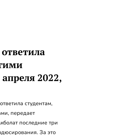
 ответила
огими
 апреля 2022,
ответила студентам,
ами, передает
Акболат последние три
одюсирования. За это