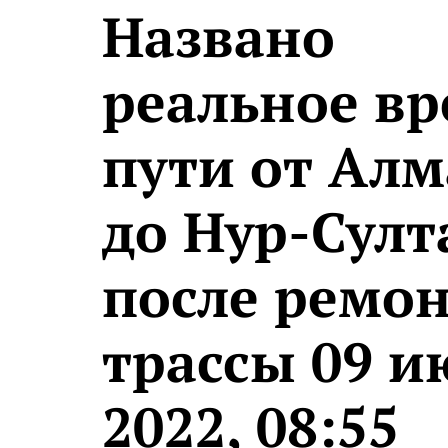
Названо
реальное в
пути от Ал
до Нур-Султ
после ремо
трассы 09 и
2022, 08:55