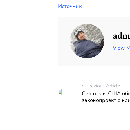
Источник
adm
View M
Previous Article
Сенаторы США об
законопроект о кр