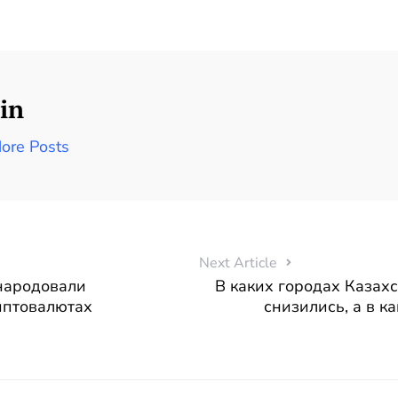
in
ore Posts
Next Article
народовали
В каких городах Казах
иптовалютах
снизились, а в к