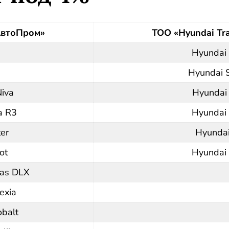
АвтоПром»
ТОО «Hyundai Tr
Hyundai
Hyundai 
Niva
Hyundai
a R3
Hyundai 
er
Hyundai
ot
Hyundai
mas DLX
exia
obalt