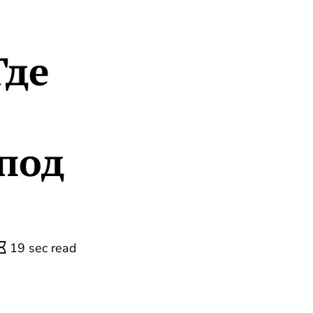
Где
под
19 sec read