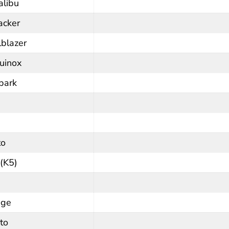
alibu
acker
lblazer
uinox
park
to
(K5)
age
to