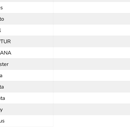
os
to
l
PTUR
KANA
ster
a
ta
ta
y
us