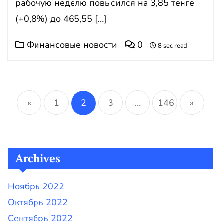
рабочую неделю повысился на 3,85 тенге
(+0,8%) до 465,55 […]
Финансовые новости
0
8 sec read
Навигация
по
«
1
2
3
…
146
»
записям
Archives
Ноябрь 2022
Октябрь 2022
Сентябрь 2022