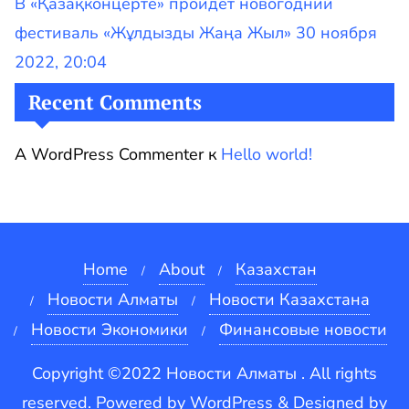
В «Қазақконцерте» пройдет новогодний
фестиваль «Жұлдызды Жаңа Жыл» 30 ноября
2022, 20:04
Recent Comments
A WordPress Commenter
к
Hello world!
Home
About
Казахстан
Новости Алматы
Новости Казахстана
Новости Экономики
Финансовые новости
Copyright ©2022 Новости Алматы . All rights
reserved.
Powered by
WordPress
&
Designed by