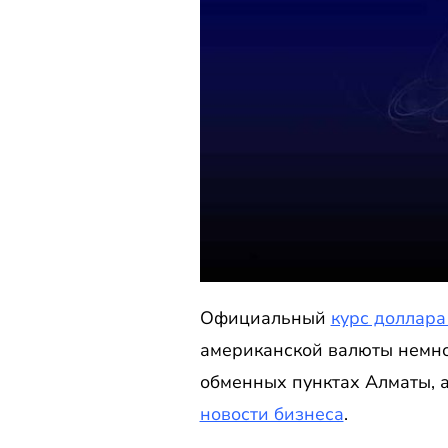
Официальный
курс доллара
американской валюты немног
обменных пунктах Алматы, 
новости бизнеса
.