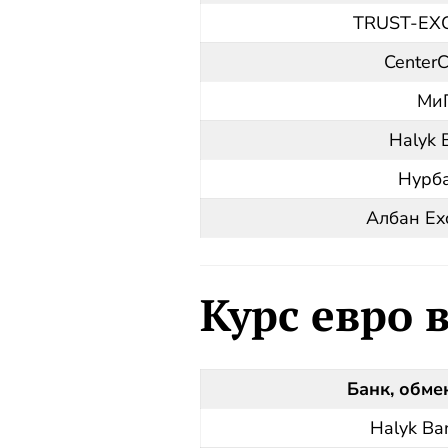
TRUST-EX
CenterC
Ми
Halyk 
Нурб
Албан Ex
Курс евро 
Банк, обме
Halyk Ba