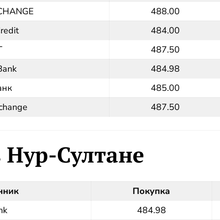
CHANGE
488.00
redit
484.00
Г
487.50
Bank
484.98
анк
485.00
change
487.50
в Нур-Султане
нник
Покупка
nk
484.98