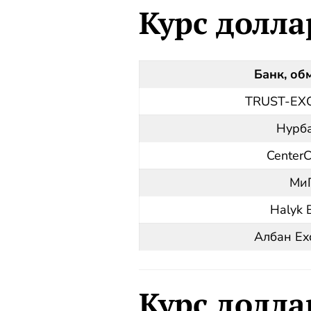
Курс долла
Банк, об
TRUST-EX
Нурб
CenterC
Ми
Halyk 
Албан Ex
Курс долла