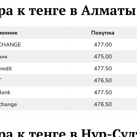
ра к тенге в Алматы
менник
Покупка
CHANGE
477.00
анк
475.00
redit
477.50
Г
476.50
Bank
477.50
change
476.50
ра к тенге в Нур-Су