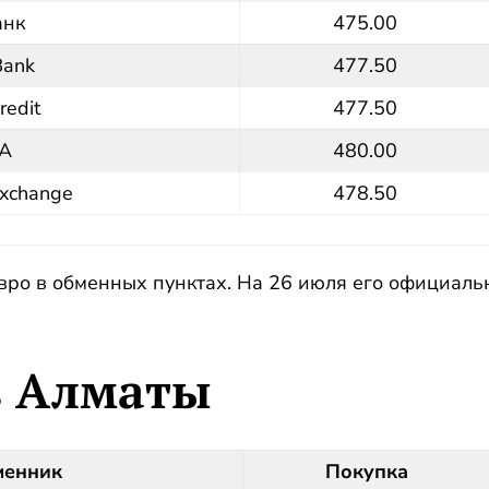
анк
475.00
Bank
477.50
redit
477.50
А
480.00
xchange
478.50
вро в обменных пунктах. На 26 июля его официаль
в Алматы
менник
Покупка