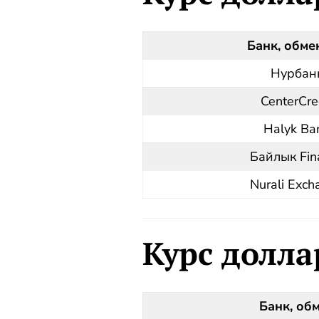
Банк, обме
Нурбан
CenterCre
Halyk Ba
Байлык Fin
Nurali Exch
Курс долла
Банк, об