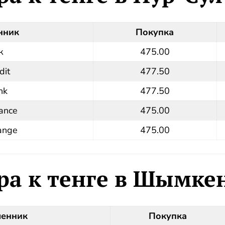
нник
Покупка
к
475.00
dit
477.50
nk
477.50
ance
475.00
ange
475.00
ра к тенге в Шымке
менник
Покупка