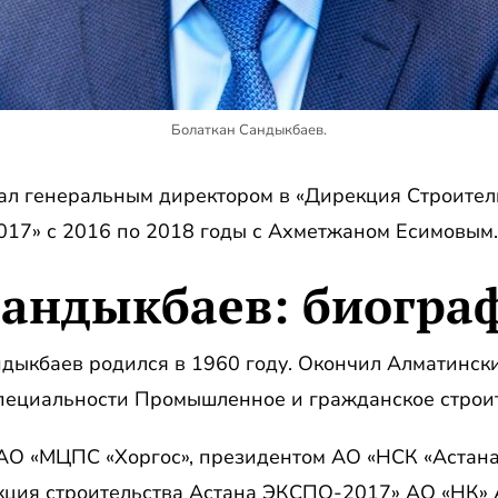
Болаткан Сандыкбаев.
ал генеральным директором в «Дирекция Строите
17» с 2016 по 2018 годы с Ахметжаном Есимовым.
Сандыкбаев: биогра
дыкбаев родился в 1960 году. Окончил Алматински
специальности Промышленное и гражданское строит
АО «МЦПС «Хоргос», президентом АО «НСК «Астан
кция строительства Астана ЭКСПО-2017» АО «НК» 