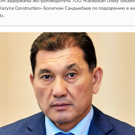
М задержаны экс-руководитель ТОО «Karabatan Utility Solutio
azyna Construction» Болаткан Сандыкбаев по подозрению в хи
».