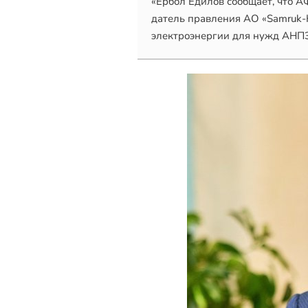
«Ербол Едилов сообщает, что АФ
датель правления АО «Samruk-K
электроэнергии для нужд АНПЗ