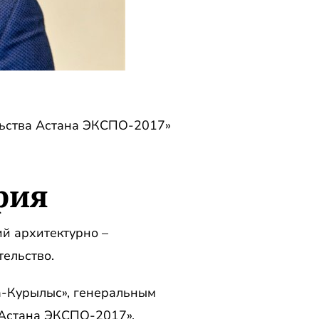
льства Астана ЭКСПО-2017»
фия
й архитектурно –
ельство.
а-Курылыс», генеральным
Астана ЭКСПО-2017».