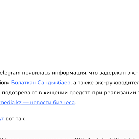
Telegram появилась информация, что задержан экс
ion»
Болаткан Сандыкбаев
, а также экс-руководител
Их подозревают в хищении средств при реализации
zmedia.kz — новости бизнеса
.
ут
вот так: