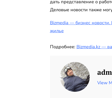
дать представление о работ
Деловые новости также мог
Bizmedia — бизнес новости. 
жилье
Подробнее:
Bizmedia.kz — в
adm
View M