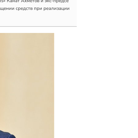
ns» Канат Ахметов и экс-предсе
щении средств при реализации 