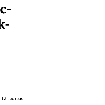
с-
k-
12 sec read