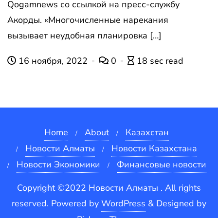
Qogamnews со ссылкой на пресс-службу
Акорды. «Многочисленные нарекания
вызывает неудобная планировка […]
16 ноября, 2022
0
18 sec read
Home
About
Казахстан
Новости Алматы
Новости Казахстана
Новости Экономики
Финансовые новости
Copyright ©2022 Новости Алматы . All rights
reserved.
Powered by
WordPress
&
Designed by