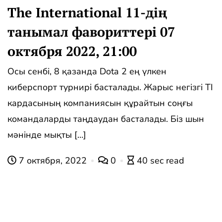
The International 11-дің
танымал фавориттері 07
октября 2022, 21:00
Осы сенбі, 8 қазанда Dota 2 ең үлкен
киберспорт турнирі басталады. Жарыс негізгі TI
кардасының компаниясын құрайтын соңғы
командаларды таңдаудан басталады. Біз шын
мәнінде мықты […]
7 октября, 2022
0
40 sec read