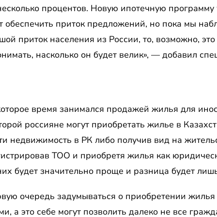
несколько процентов. Новую ипотечную программу у
ет обеспечить приток предложений, но пока мы наб
шой приток населения из России, то, возможно, это
нимать, насколько он будет велик», — добавил спе
екоторое время занимался продажей жилья для ино
торой россияне могут приобретать жилье в Казахст
и недвижимость в РК либо получив вид на жительс
гистрировав ТОО и приобретя жилья как юридическ
их будет значительно проще и разница будет лишь
ервую очередь задумываться о приобретении жилья 
и, а это себе могут позволить далеко не все граж