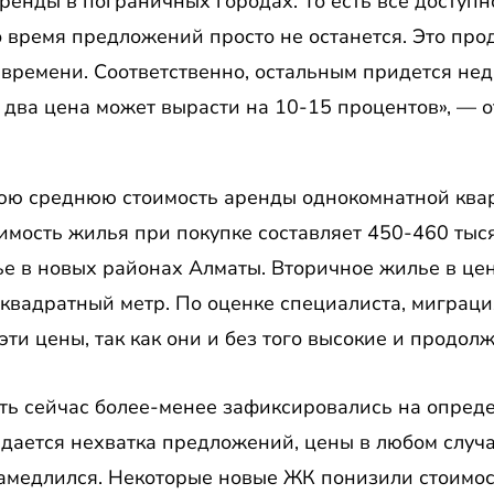
ренды в пограничных городах. То есть все доступн
о время предложений просто не останется. Это про
времени. Соответственно, остальным придется нед
два цена может вырасти на 10-15 процентов», — о
ю среднюю стоимость аренды однокомнатной квар
оимость жилья при покупке составляет 450-460 тыся
е в новых районах Алматы. Вторичное жилье в цен
 квадратный метр. По оценке специалиста, миграц
ти цены, так как они и без того высокие и продолж
ь сейчас более-менее зафиксировались на опреде
дается нехватка предложений, цены в любом случае
замедлился. Некоторые новые ЖК понизили стоимос