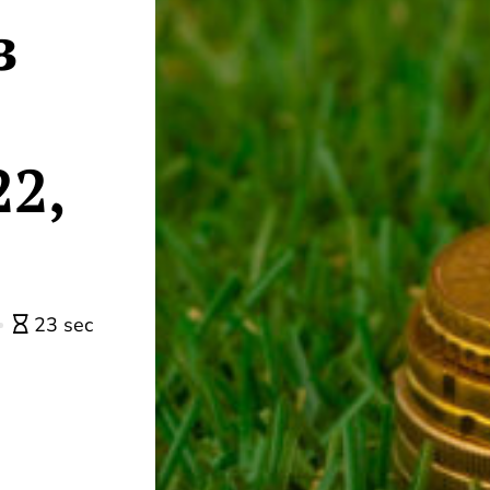
з
22,
23 sec