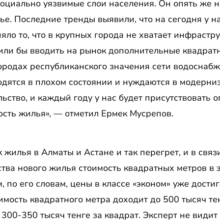
оциально уязвимые слои населения. Он опять же н
е. Последние тренды выявили, что на сегодня у на
яло то, что в крупных города не хватает инфрастр
лили бы вводить на рынок дополнительные квадрат
ородах республиканского значения сети водоснабж
дятся в плохом состоянии и нуждаются в модерниз
ьство, и каждый году у нас будет присутствовать 
ость жилья», — отметил Ермек Мусрепов.
 жилья в Алматы и Астане и так перегрет, и в свя
тва нового жилья стоимость квадратных метров в э
м, по его словам, цены в классе «эконом» уже дост
мость квадратного метра доходит до 500 тысяч тен
 300-350 тысяч тенге за квадрат. Эксперт не види