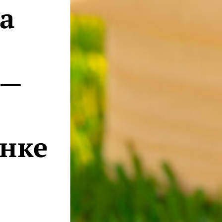
а
 —
ынке