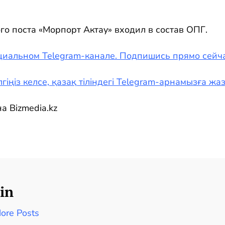
о поста «Морпорт Актау» входил в состав ОПГ.
циальном Telegram-канале. Подпишись прямо сейча
гіңіз келсе, қазақ тіліндегі Telegram-арнамызға ж
а Bizmedia.kz
in
ore Posts