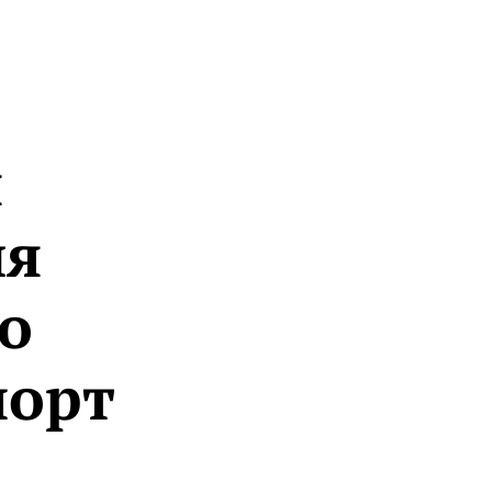
я
ля
о
порт