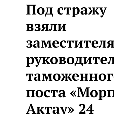
Под стражу
взяли
заместител
руководите
таможенног
поста «Мор
Актау» 24