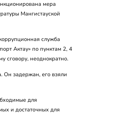
анкционирована мера
уратуры Мангистауской
икоррупционная служба
орт Актау» по пунктам 2, 4
у сговору, неоднократно.
. Он задержан, его взяли
обходимые для
мых и достаточных для