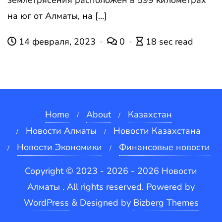
землетрясения расположен в 599 километрах
на юг от Алматы, на […]
14 февраля, 2023
0
18 sec read
Home
About
Казахстан
Новости Алматы
Новости Казахстана
Новости Экономики
Финансовые новости
Copyright © 2023 - 2026 - 2026 Новости
Алматы . All rights reserved.
Powered by
WordPress
&
Designed by
Bizberg Themes