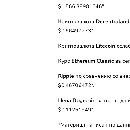
$1,566.38901646*.
Криптовалюта
Decentraland
$0.66497273*.
Криптовалюта
Litecoin
ослаб
Курс
Ethereum Classic
за се
Ripple
по сравнению со вче
$0.46706472*.
Цена
Dogecoin
за прошедшие
$0.11251949*.
*Материал написан по данн