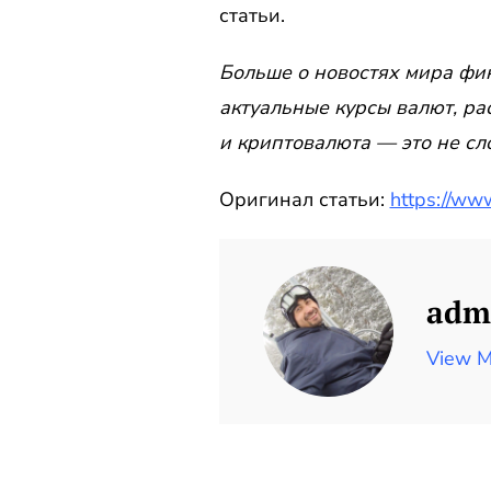
статьи.
Больше о новостях мира фин
актуальные курсы валют, ра
и криптовалюта — это не с
Оригинал статьи:
https://ww
adm
View M