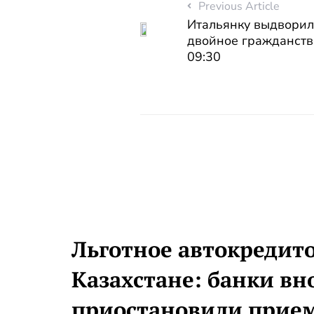
Previous Article
Итальянку выдворил
двойное гражданств
09:30
Льготное автокредит
Казахстане: банки вн
приостановили прием