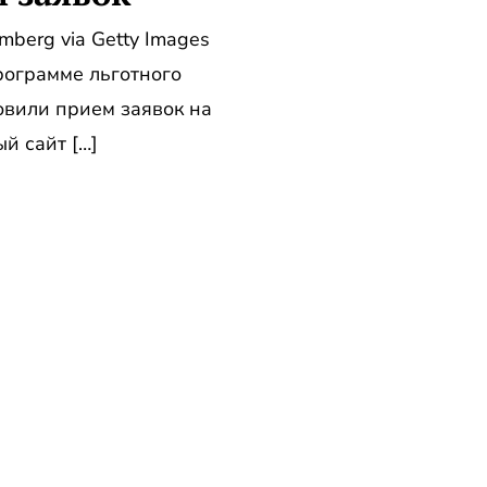
mberg via Getty Images
рограмме льготного
овили прием заявок на
й сайт […]