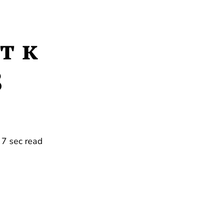
т к
8
7 sec read