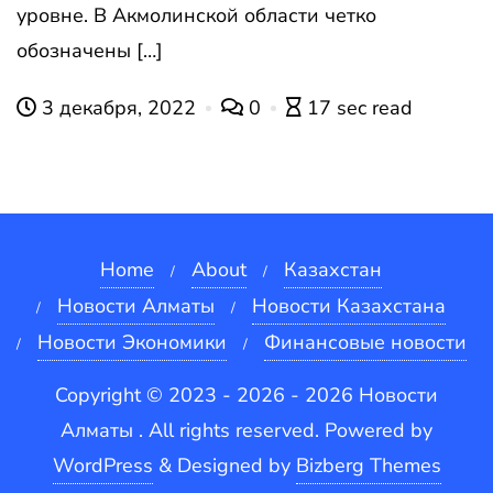
уровне. В Акмолинской области четко
обозначены […]
3 декабря, 2022
0
17 sec read
Home
About
Казахстан
Новости Алматы
Новости Казахстана
Новости Экономики
Финансовые новости
Copyright © 2023 - 2026 - 2026 Новости
Алматы . All rights reserved.
Powered by
WordPress
&
Designed by
Bizberg Themes