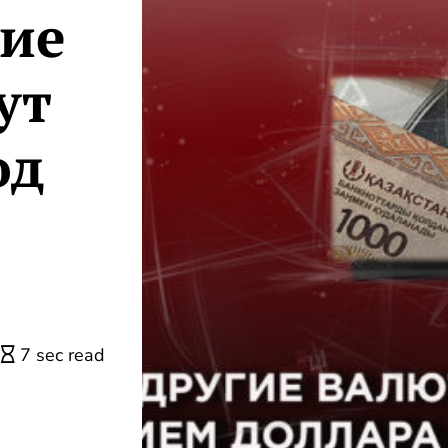
гие
ут
од
7 sec read