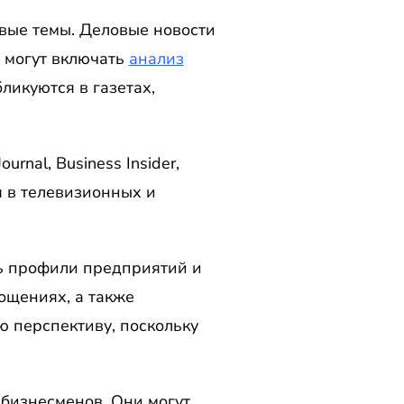
вые темы. Деловые новости
е могут включать
анализ
ликуются в газетах,
nal, Business Insider,
я в телевизионных и
ть профили предприятий и
лощениях, а также
ю перспективу, поскольку
бизнесменов. Они могут