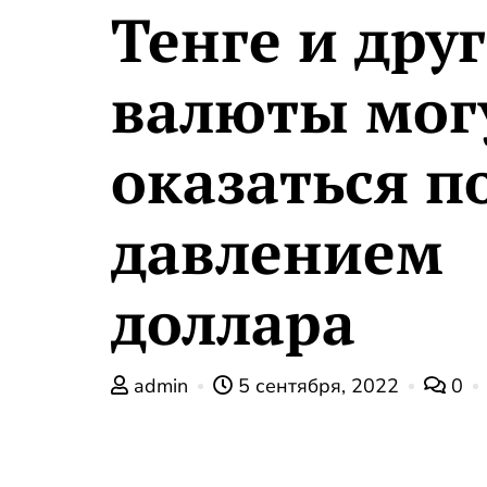
Тенге и дру
валюты мог
оказаться п
давлением
доллара
admin
5 сентября, 2022
0