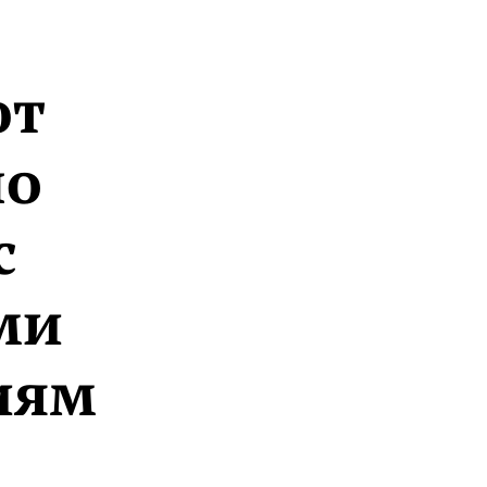
ют
но
с
ми
иям