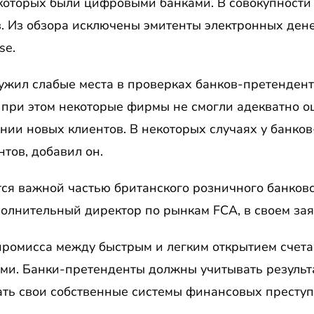
 которых были цифровыми банками. В совокупности
в. Из обзора исключены эмитенты электронных ден
se.
ружил слабые места в проверках банков-претенден
, при этом некоторые фирмы не смогли адекватно 
нии новых клиентов. В некоторых случаях у банко
тов, добавил он.
ся важной частью британского розничного банковс
олнительный директор по рынкам FCA, в своем зая
промисса между быстрым и легким открытием счета
и. Банки-претенденты должны учитывать результа
ть свои собственные системы финансовых преступ