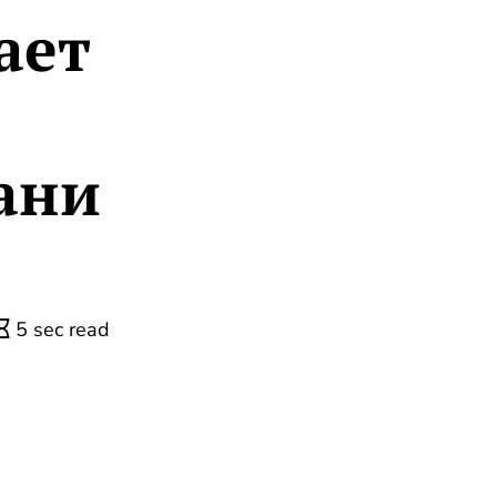
ает
ани
5 sec read