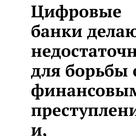
Цифровые
банки дела
недостаточ
для борьбы 
финансовы
преступлен
и,