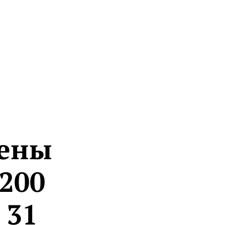
чены
200
 31