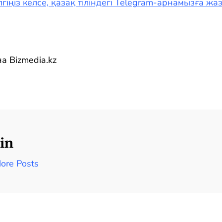
гіңіз келсе, қазақ тіліндегі Telegram-арнамызға ж
а Bizmedia.kz
in
ore Posts