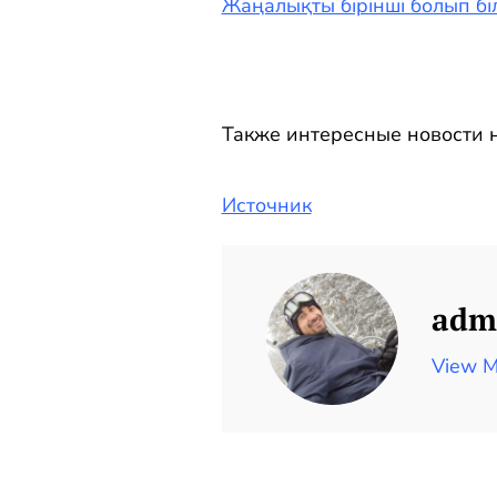
Жаңалықты бірінші болып біл
Также интересные новости н
Источник
adm
View M