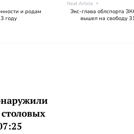
Next Article
енности и родам
Экс-глава облспорта З
23 году
вышел на свободу 31
бнаружили
 столовых
07:25